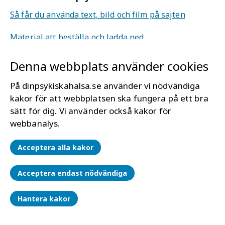
Så får du använda text, bild och film på sajten
Material att beställa och ladda ned.
Denna webbplats använder cookies
Om webbplatsen
Mer om Din psykiska hälsa
På dinpsykiskahalsa.se använder vi nödvändiga
Tillgänglighet för dinpsykiskahälsa.se
kakor för att webbplatsen ska fungera på ett bra
sätt för dig. Vi använder också kakor för
Läs mer om kakor (cookies)
webbanalys.
Hantera kakor
Acceptera alla kakor
Acceptera endast nödvändiga
Hantera kakor
Om du mår dåligt