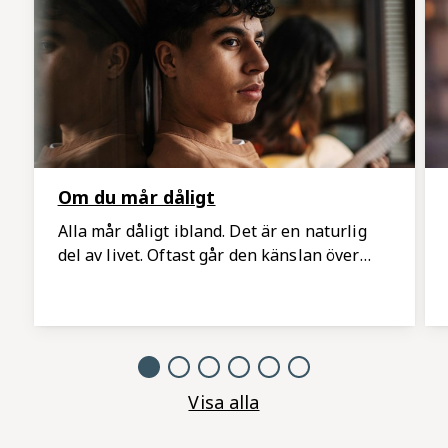
Om du mår dåligt
Alla mår dåligt ibland. Det är en naturlig
del av livet. Oftast går den känslan över
men ibland kan du behöva stöd eller hjälp
för att må bättre. Här kan du läsa om vad
du själv kan göra och vart du kan vända dig
när du behöver hjälp.
Visa alla