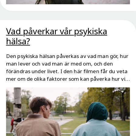
Vad påverkar vår psykiska
hälsa?
Den psykiska hälsan påverkas av vad man gör, hur
man lever och vad man är med om, och den
förändras under livet. I den här filmen får du veta
mer om de olika faktorer som kan påverka hur vi
mår psykiskt, men även vad du kan göra för att
stärka din psykiska hälsa och motståndskraft
vilket kan göra att du bättre klarar av olika
utmaningar i livet.