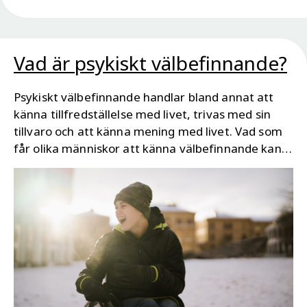
Vad är psykiskt välbefinnande?
Psykiskt välbefinnande handlar bland annat att
känna tillfredställelse med livet, trivas med sin
tillvaro och att känna mening med livet. Vad som
får olika människor att känna välbefinnande kan
skilja sig åt. Psykiskt välbefinnande är inte samma
sak som frånvaro av psykisk ohälsa. Man kan
känna välbefinnande även om man har en
psykiatrisk diagnos.