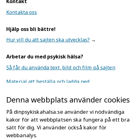
Kontakt
Kontakta oss
Hjälp oss bli bättre!
Hur vill du att sajten ska utvecklas?
Arbetar du med psykisk hälsa?
Så får du använda text, bild och film på sajten
Material att beställa och ladda ned.
Denna webbplats använder cookies
Om webbplatsen
Mer om Din psykiska hälsa
På dinpsykiskahalsa.se använder vi nödvändiga
Tillgänglighet för dinpsykiskahälsa.se
kakor för att webbplatsen ska fungera på ett bra
sätt för dig. Vi använder också kakor för
Läs mer om kakor (cookies)
webbanalys.