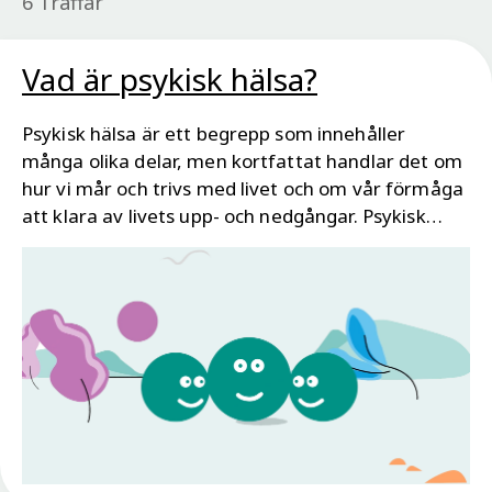
6 Träffar
Vad är psykisk hälsa?
Psykisk hälsa är ett begrepp som innehåller
många olika delar, men kortfattat handlar det om
hur vi mår och trivs med livet och om vår förmåga
att klara av livets upp- och nedgångar. Psykisk
hälsa används som ett paraplybegrepp och
inkluderar både psykiskt välbefinnande, psykiska
besvär och psykiatriska tillstånd.