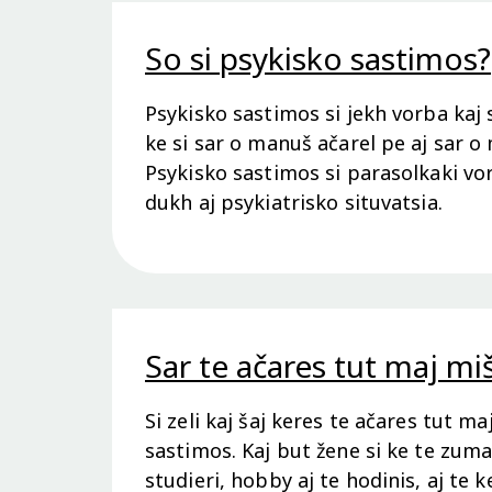
So si psykisko sastimos?
Psykisko sastimos si jekh vorba kaj
ke si sar o manuš ačarel pe aj sar o 
Psykisko sastimos si parasolkaki vo
dukh aj psykiatrisko situvatsia.
Sar te ačares tut maj mi
Si zeli kaj šaj keres te ačares tut ma
sastimos. Kaj but žene si ke te zum
studieri, hobby aj te hodinis, aj te k