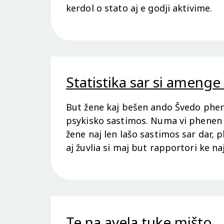
kerdol o stato aj e godji aktivime.
Statistika sar si ameng
But žene kaj bešen ando Švedo phenen
psykisko sastimos. Numa vi phenen
žene naj len lašo sastimos sar dar, p
aj žuvlia si maj but rapportori ke na
terne manuš phenen ke naj len lašo
Te na avela tuke mišto