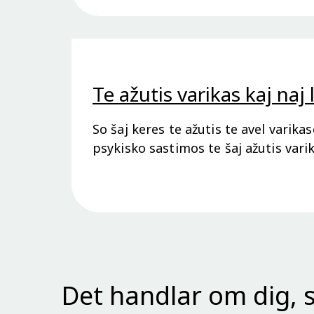
Te ažutis varikas kaj naj
So šaj keres te ažutis te avel varikas
psykisko sastimos te šaj ažutis varik
Det handlar om dig, s