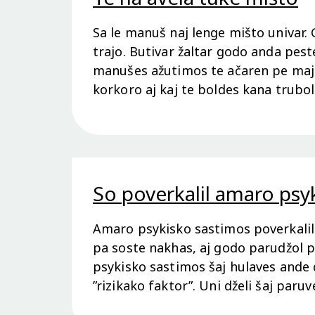
Sa le manuš naj lenge mišto univar. G
trajo. Butivar žaltar godo anda pest
manušes ažutimos te ačaren pe maj m
korkoro aj kaj te boldes kana trubol
So poverkalil amaro psy
Amaro psykisko sastimos poverkalil 
pa soste nakhas, aj godo parudžol pe
psykisko sastimos šaj hulaves ande 
”rizikako faktor”. Uni dželi šaj par
numa uni dželi si maj phares te kere