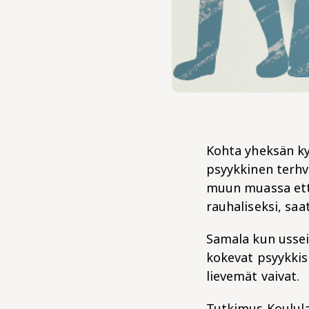
Kohta yheksän ky
psyykkinen terhve
muun muassa ette 
rauhaliseksi, saa
Samala kun ussei
kokevat psyykkisi
lievemät vaivat.
Tutkimus Koulula