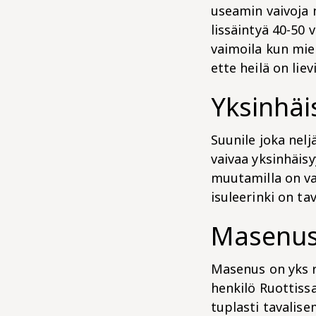
useamin vaivoja
lissäintyä 40-50 
vaimoila kun mie
ette heilä on liev
Yksinhäis
Suunile joka nel
vaivaa yksinhäisy
muutamilla on vai
isuleerinki on ta
Masenu
Masenus on yks ra
henkilö Ruottiss
tuplasti tavalise