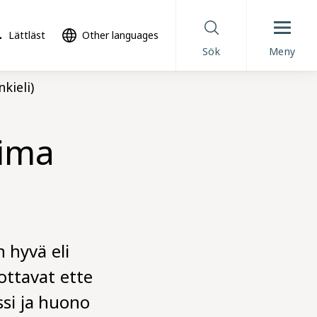
Lättläst
Other languages
Sök
Meny
kieli)
oima
 hyvä eli
ottavat ette
ssi ja huono