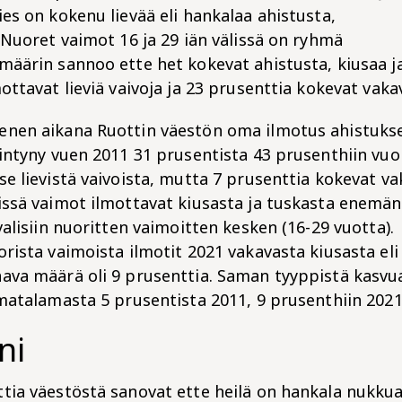
es on kokenu lievää eli hankalaa ahistusta,
 Nuoret vaimot 16 ja 29 iän välissä on ryhmä
määrin sannoo ette het kokevat ahistusta, kiusaa j
ottavat lieviä vaivoja ja 23 prusenttia kokevat vakav
nen aikana Ruottin väestön oma ilmotus ahistukses
äintyny vuen 2011 31 prusentista 43 prusenthiin vuo
e lievistä vaivoista, mutta 7 prusenttia kokevat vak
issä vaimot ilmottavat kiusasta ja tuskasta enemän
valisiin nuoritten vaimoitten kesken (16-29 vuotta).
rista vaimoista ilmotit 2021 vakavasta kiusasta eli
ava määrä oli 9 prusenttia. Saman tyyppistä kasvua 
 matalamasta 5 prusentista 2011, 9 prusenthiin 202
ni
tia väestöstä sanovat ette heilä on hankala nukkua