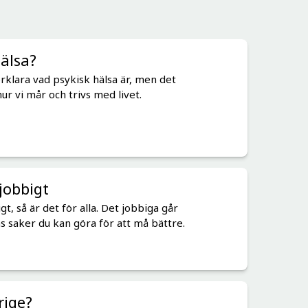
hälsa?
förklara vad psykisk hälsa är, men det
ur vi mår och trivs med livet.
jobbigt
gt, så är det för alla. Det jobbiga går
ns saker du kan göra för att må bättre.
rige?