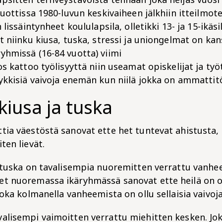
Ruottissa 1980-luvun keskivaiheen jälkhiin itteilmot
 lissäintynheet koululapsila, olletikki 13- ja 15-ikäsill
t niinku kiusa, tuska, stressi ja uniongelmat on kan
yhmissä (16-84 vuotta) viimi
os kattoo työlisyyttä niin useamat opiskelijat ja t
ykkisiä vaivoja enemän kun niilä jokka on ammattitö
kiusa ja tuska
tia väestöstä sanovat ette het tuntevat ahistusta, 
ten lievät.
a tuska on tavalisempia nuoremitten verrattu vanhe
t nuoremassa ikäryhmässä sanovat ette heilä on olh
Joka kolmanella vanheemista on ollu sellaisia vaivoja
alisempi vaimoitten verrattu miehitten kesken. Jo