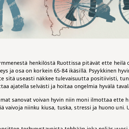
mmenestä henkilöstä Ruottissa pitävät ette heilä 
ys ja osa on korkein 65-84 ikäsillä. Psyykkinen hyvi
sitä useasti näkkee tulevaisuutta positiivisti, tun
ttaa ajatella selvästi ja hoitaa ongelmia hyvälä taval
mat sanovat voivan hyvin niin moni ilmottaa ette h
ä vaivoja niinku kiusa, tuska, stressi ja huono uni. 
psitten terhveystavoista tehhään joka neljäs vuosi 