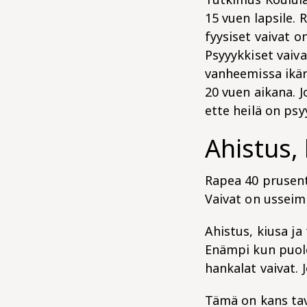
15 vuen lapsile. 
fyysiset vaivat on
Psyyykkiset vaiva
vanheemissa ikär
20 vuen aikana. J
ette heilä on psy
Ahistus, 
Rapea 40 prusent
Vaivat on usseimi
Ahistus, kiusa j
Enämpi kun puole
hankalat vaivat. 
Tämä on kans tav