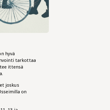
on hyvä
nvointi tarkottaa
tee ittensä
a.
et joskus
Usseimilla on
11, 13 ja