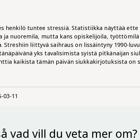
s henkilö tuntee stressiä. Statistiikka näyttää ette 
la ja nuoremila, mutta kans opiskelijoila, työttömilä
a. Streshiin liittyvä saihraus on lissäintyny 1990-luv
änäpäivänä yks tavalisimista syistä pitkänaijan siu
ttia kaikista tämän päivän siukkakirjotuksista on st
5-03-11
å vad vill du veta mer om?