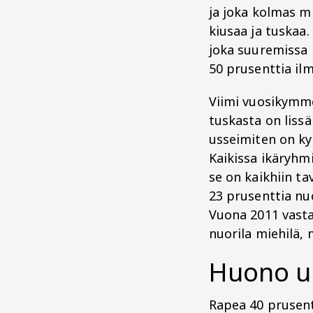
ja joka kolmas mi
kiusaa ja tuskaa.
joka suuremissa 
50 prusenttia ilm
Viimi vuosikymme
tuskasta on liss
usseimiten on kys
Kaikissa ikäryhm
se on kaikhiin ta
23 prusenttia nuo
Vuona 2011 vasta
nuorila miehilä,
Huono u
Rapea 40 prusent