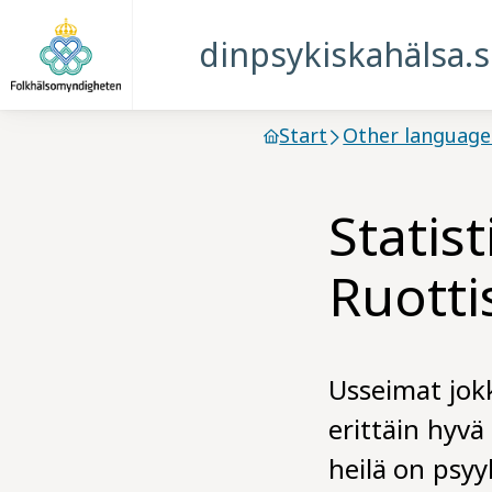
dinpsykiskahälsa.
Start
Other language
Statis
Ruotti
Usseimat jokk
erittäin hyv
heilä on psyy