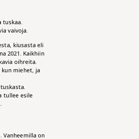
a tuskaa.
ia vaivoja.
ta, kiusasta eli
na 2021. Kaikhiin
avia oihreita.
 kun miehet, ja
 tuskasta.
tullee esile
1.
. Vanheemilla on