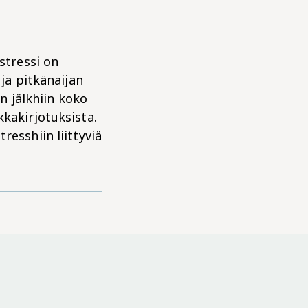
stressi on
 ja pitkänaijan
un jälkhiin koko
kkakirjotuksista.
resshiin liittyviä