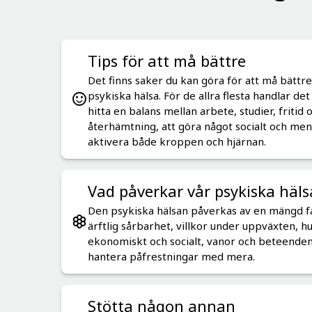
Tips för att må bättre
Det finns saker du kan göra för att må bättre
psykiska hälsa. För de allra flesta handlar de
hitta en balans mellan arbete, studier, fritid 
återhämtning, att göra något socialt och meni
aktivera både kroppen och hjärnan.
Vad påverkar vår psykiska häls
Den psykiska hälsan påverkas av en mängd f
ärftlig sårbarhet, villkor under uppväxten, hu
ekonomiskt och socialt, vanor och beteenden
hantera påfrestningar med mera.
Stötta någon annan