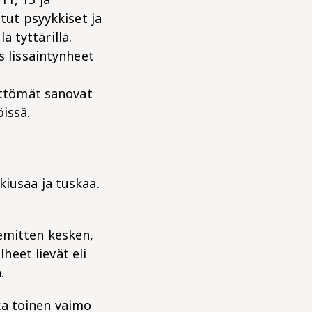
etut psyykkiset ja
ä tyttärillä.
s lissäintynheet
yöttömät sanovat
issä.
kiusaa ja tuskaa.
emitten kesken,
eet lievät eli
.
ka toinen vaimo