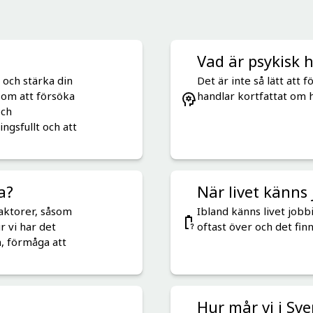
Vad är psykisk 
 och stärka din
Det är inte så lätt att 
t om att försöka
handlar kortfattat om h
och
ngsfullt och att
a?
När livet känns 
aktorer, såsom
Ibland känns livet jobbi
r vi har det
oftast över och det fin
, förmåga att
Hur mår vi i Sve