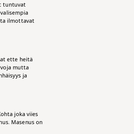
t tuntuvat
tavalisempia
ta ilmottavat
at ette heitä
aivoja mutta
nhäisyys ja
ohta joka viies
enus. Masenus on