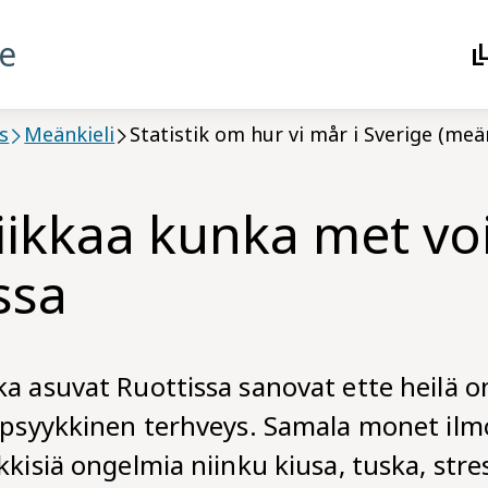
se
s
Meänkieli
Statistik om hur vi mår i Sverige (meän
tiikkaa kunka met v
ssa
a asuvat Ruottissa sanovat ette heilä on
ä psyykkinen terhveys. Samala monet ilm
kkisiä ongelmia niinku kiusa, tuska, stre