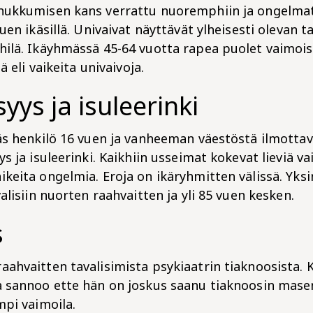
 nukkumisen kans verrattu nuoremphiin ja ongelma
vuen ikäsillä. Univaivat näyttävät ylheisesti olevan 
hilä. Ikäyhmässä 45-64 vuotta rapea puolet vaimois
iä eli vaikeita univaivoja.
yys ja isuleerinki
jäs henkilö 16 vuen ja vanheeman väestöstä ilmottav
ys ja isuleerinki. Kaikhiin usseimat kokevat lieviä v
keita ongelmia. Eroja on ikäryhmitten välissä. Yksi
valisiin nuorten raahvaitten ja yli 85 vuen kesken.
s
ahvaitten tavalisimista psykiaatrin tiaknoosista. K
a sannoo ette hän on joskus saanu tiaknoosin mas
mpi vaimoila.