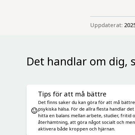
Uppdaterat:
202
Det handlar om dig, s
Tips för att må bättre
Det finns saker du kan göra för att må bättre
psykiska hälsa. För de allra flesta handlar de
hitta en balans mellan arbete, studier, fritid 
återhämtning, att göra något socialt och meni
aktivera både kroppen och hjärnan.