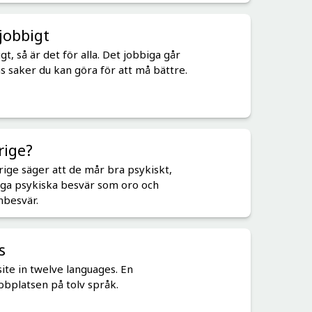
jobbigt
gt, så är det för alla. Det jobbiga går
ns saker du kan göra för att må bättre.
rige?
rige säger att de mår bra psykiskt,
ga psykiska besvär som oro och
nbesvär.
s
te in twelve languages. En
bplatsen på tolv språk.