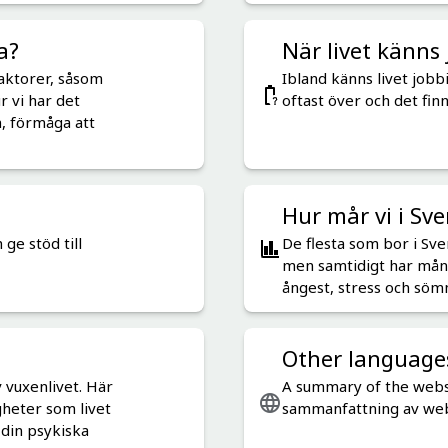
a?
När livet känns 
aktorer, såsom
Ibland känns livet jobbi
r vi har det
oftast över och det fin
, förmåga att
Hur mår vi i Sve
ge stöd till
De flesta som bor i Sve
men samtidigt har mån
ångest, stress och söm
Other language
v vuxenlivet. Här
A summary of the websi
heter som livet
sammanfattning av web
din psykiska