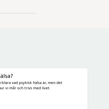
hälsa?
förklara vad psykisk hälsa är, men det
ur vi mår och trivs med livet.