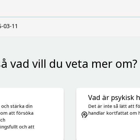
5-03-11
å vad vill du veta mer om?
Vad är psykisk 
 och stärka din
Det är inte så lätt att 
t om att försöka
handlar kortfattat om h
och
ngsfullt och att