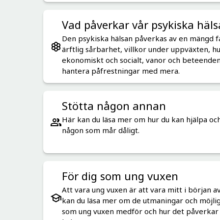
Vad påverkar vår psykiska häls
Den psykiska hälsan påverkas av en mängd f
ärftlig sårbarhet, villkor under uppväxten, hu
ekonomiskt och socialt, vanor och beteenden
hantera påfrestningar med mera.
Stötta någon annan
Här kan du läsa mer om hur du kan hjälpa och 
någon som mår dåligt.
För dig som ung vuxen
Att vara ung vuxen är att vara mitt i början a
kan du läsa mer om de utmaningar och möjlig
som ung vuxen medför och hur det påverkar 