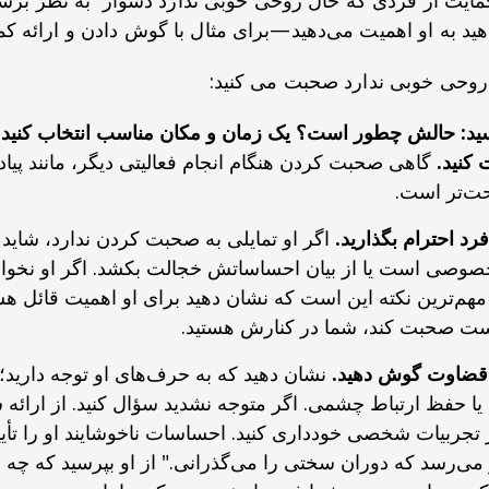
ت از فردی که حال روحی خوبی ندارد دشوار به نظر برسد.
د به او اهمیت می‌دهید—برای مثال با گوش دادن و ارائه کم
 روحی خوبی ندارد صحبت می کنید:
ید: حالش چطور است؟ یک زمان و مکان مناسب انتخاب کنید که
کنید.
گاهی صحبت کردن هنگام انجام فعالیتی دیگر، مانند پیاد
حت‌تر است.
رد احترام بگذارید.
اگر او تمایلی به صحبت کردن ندارد، شاید
وصی است یا از بیان احساساتش خجالت بکشد. اگر او نخو
مهم‌ترین نکته این است که نشان دهید برای او اهمیت قائل هستی
ست صحبت کند، شما در کنارش هستید.
 قضاوت گوش دهید.
نشان دهید که به حرف‌های او توجه دارید؛ مث
یا حفظ ارتباط چشمی. اگر متوجه نشدید سؤال کنید. از ارائه س
تجربیات شخصی خودداری کنید. احساسات ناخوشایند او را تأیید ک
ر می‌رسد که دوران سختی را می‌گذرانی." از او بپرسید که چه چ