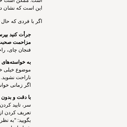
است. ممکن است حمای
این است که نشان دهی
اگر با فردی که حال
جرأت کنید بپرس
مزاحمت صحبت 
فنجان چای، را
به خواسته‌های ف
موضوع خیلی خص
ناراحت نشوید. 
اگر زمانی خوا
با دقت و بدون
سر، تایید کردن 
تعریف کردن از 
بگویید: "به نظ