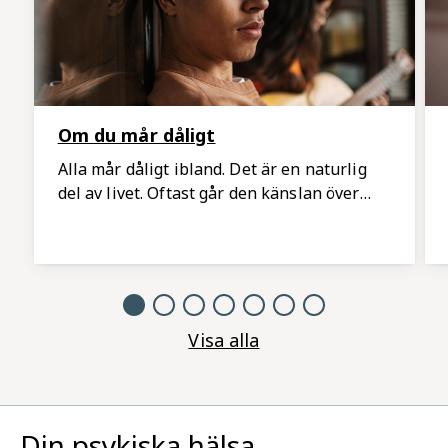
Om du mår dåligt
Alla mår dåligt ibland. Det är en naturlig
del av livet. Oftast går den känslan över
men ibland kan du behöva stöd eller hjälp
för att må bättre. Här kan du läsa om vad
du själv kan göra och vart du kan vända dig
när du behöver hjälp.
Visa alla
Din psykiska hälsa