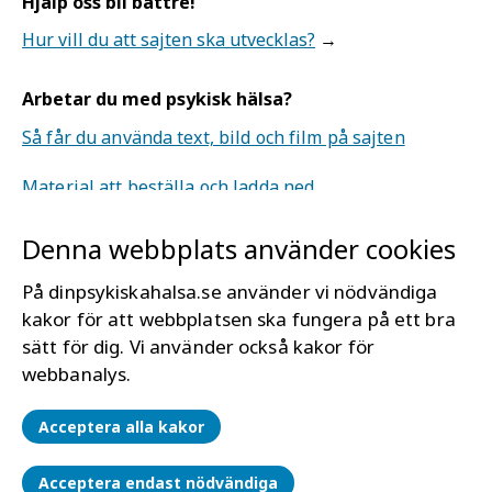
Hjälp oss bli bättre!
Hur vill du att sajten ska utvecklas?
Arbetar du med psykisk hälsa?
Så får du använda text, bild och film på sajten
Material att beställa och ladda ned.
Denna webbplats använder cookies
Om webbplatsen
Mer om Din psykiska hälsa
På dinpsykiskahalsa.se använder vi nödvändiga
kakor för att webbplatsen ska fungera på ett bra
Tillgänglighet för dinpsykiskahälsa.se
sätt för dig. Vi använder också kakor för
Läs mer om kakor (cookies)
webbanalys.
Hantera kakor
Acceptera alla kakor
Acceptera endast nödvändiga