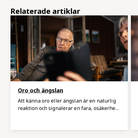
Relaterade artiklar
Oro och ängslan
Att känna oro eller ängslan är en naturlig
reaktion och signalerar en fara, osäkerhet
eller brist på kontroll så att vi kan agera på
något sätt. Det kan t ex handla om att
förbereda oss på utmaningar eller leta
efter nya lösningar. Oro brukar gå över,