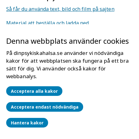
Så får du använda text, bild och film på sajten
Material att beställa och ladda ned.
Denna webbplats använder cookies
Om webbplatsen
Mer om Din psykiska hälsa
På dinpsykiskahalsa.se använder vi nödvändiga
Tillgänglighet för dinpsykiskahälsa.se
kakor för att webbplatsen ska fungera på ett bra
sätt för dig. Vi använder också kakor för
Läs mer om kakor (cookies)
webbanalys.
Hantera kakor
Acceptera alla kakor
Acceptera endast nödvändiga
Hantera kakor
Om du mår dåligt