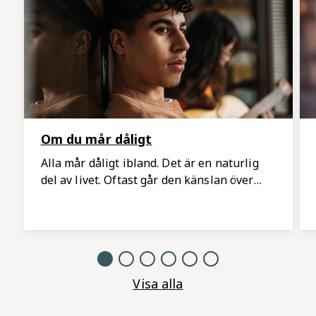
Om du mår dåligt
Alla mår dåligt ibland. Det är en naturlig
del av livet. Oftast går den känslan över
men ibland kan du behöva stöd eller hjälp
för att må bättre. Här kan du läsa om vad
du själv kan göra och vart du kan vända dig
när du behöver hjälp.
Visa alla